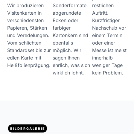
Wir produzieren
Sonderformate,
restlichen
Visitenkarten in
abgerundete
Auftritt.
verschiedensten
Ecken oder
Kurzfristiger
Papieren, Stärken
farbiger
Nachschub vor
und Veredelungen.
Kartonkern sind
einem Termin
Vom schlichten
ebenfalls
oder einer
Standardset bis zur
möglich. Wir
Messe ist meist
edlen Karte mit
sagen Ihnen
innerhalb
Heißfolienprägung.
ehrlich, was sich
weniger Tage
wirklich lohnt.
kein Problem.
BILDERGALERIE